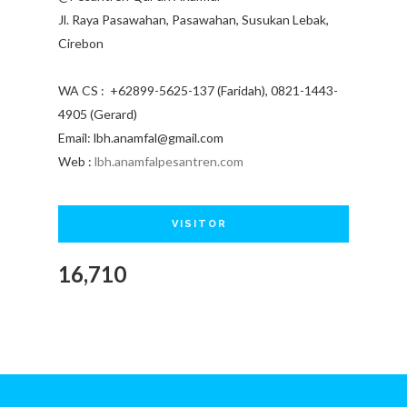
Jl. Raya Pasawahan, Pasawahan, Susukan Lebak,
Cirebon
WA CS : +62899-5625-137 (Faridah), 0821-1443-
4905 (Gerard)
Email: lbh.anamfal@gmail.com
Web :
lbh.anamfalpesantren.com
VISITOR
16,710