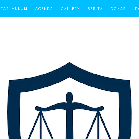
TASI HUKUM
AGENDA
GALLERY
BERITA
DONASI
D