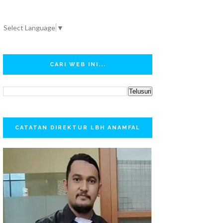
Select Language
▼
CARI WEB INI...
CATATAN DIREKTUR LBH ANAMFAL