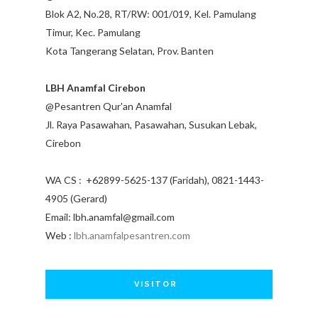
Blok A2, No.28, RT/RW: 001/019, Kel. Pamulang
Timur, Kec. Pamulang
Kota Tangerang Selatan, Prov. Banten
LBH Anamfal Cirebon
@Pesantren Qur'an Anamfal
Jl. Raya Pasawahan, Pasawahan, Susukan Lebak,
Cirebon
WA CS : +62899-5625-137 (Faridah), 0821-1443-
4905 (Gerard)
Email: lbh.anamfal@gmail.com
Web :
lbh.anamfalpesantren.com
VISITOR