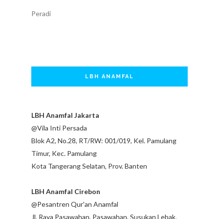
Peradi
LBH ANAMFAL
LBH Anamfal Jakarta
@Vila Inti Persada
Blok A2, No.28, RT/RW: 001/019, Kel. Pamulang
Timur, Kec. Pamulang
Kota Tangerang Selatan, Prov. Banten
LBH Anamfal Cirebon
@Pesantren Qur'an Anamfal
Jl. Raya Pasawahan, Pasawahan, Susukan Lebak,