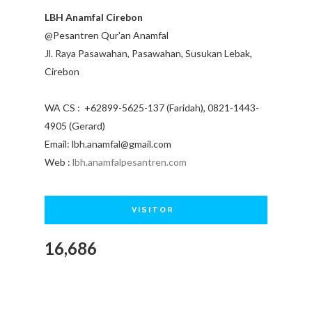
LBH Anamfal Cirebon
@Pesantren Qur'an Anamfal
Jl. Raya Pasawahan, Pasawahan, Susukan Lebak,
Cirebon
WA CS : +62899-5625-137 (Faridah), 0821-1443-
4905 (Gerard)
Email: lbh.anamfal@gmail.com
Web :
lbh.anamfalpesantren.com
VISITOR
16,686